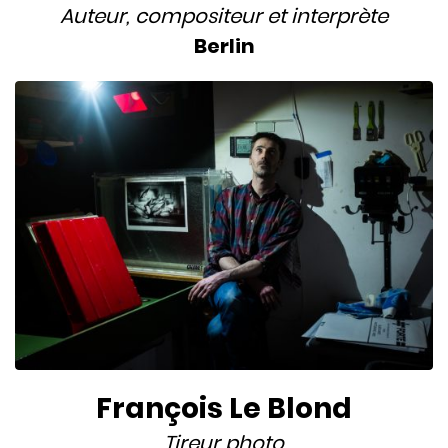
Auteur
,
compositeur
et
interprète
Berlin
François Le Blond
Tireur photo