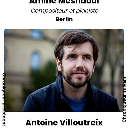
Amine Mesnaoui
Compositeur
et
pianiste
Berlin
Chroniqueur précédent
Chroniqueur suivant
Antoine Villoutreix