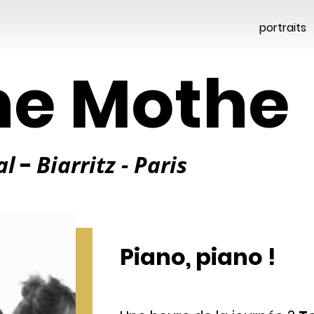
portraits
ne Mothe
al
-
Biarritz - Paris
Piano, piano !