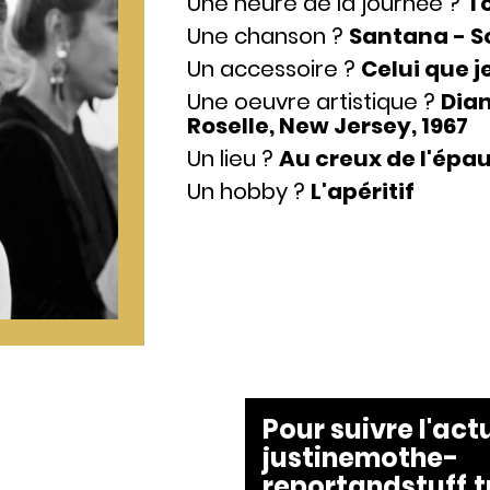
Une heure de la journée ?
To
Une chanson ?
Santana - So
Un accessoire ?
Celui que j
Une oeuvre artistique ?
Dian
Roselle, New Jersey, 1967
Un lieu ?
Au creux de l'épau
Un hobby ?
L'apéritif
Pour suivre l'act
justinemothe-
reportandstuff.