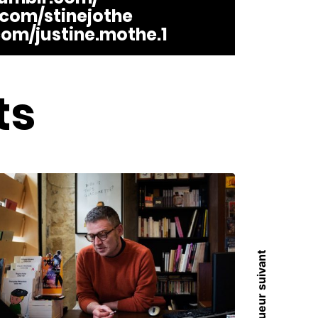
com/stinejothe
om/justine.mothe.1
ts
Chroniqueur suivant