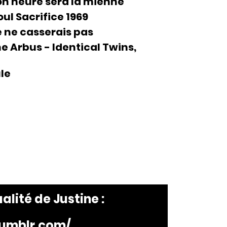
n heure sera la mienne
ul Sacrifice 1969
e ne casserais pas
e Arbus - Identical Twins,
le
ualité de
Justine
:
tumblr.com/