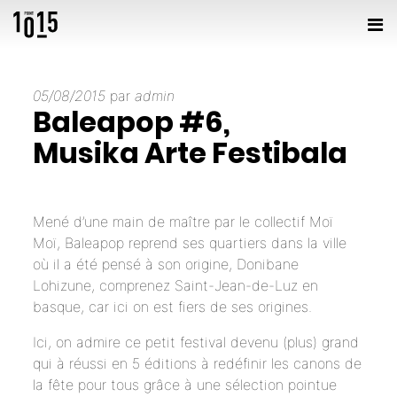
05/08/2015
par
admin
Baleapop #6,
Musika Arte Festibala
Mené d’une main de maître par le
collectif Moï
Moï
, Baleapop reprend ses quartiers dans la ville
où il a été pensé à son origine, Donibane
Lohizune, comprenez Saint-Jean-de-Luz en
basque, car ici on est fiers de ses origines.
Ici, on admire ce petit festival devenu (plus) grand
qui à réussi en 5 éditions à redéfinir les canons de
la fête pour tous grâce à une sélection pointue