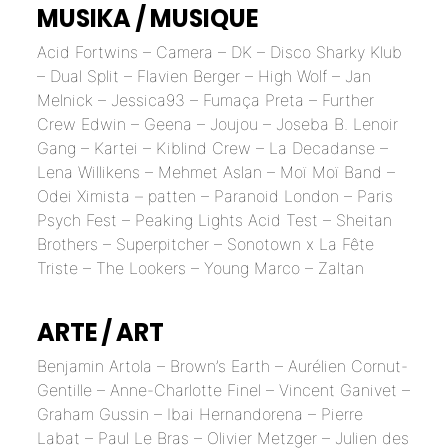
MUSIKA / MUSIQUE
Acid Fortwins – Camera – DK – Disco Sharky Klub
– Dual Split – Flavien Berger – High Wolf – Jan
Melnick – Jessica93 – Fumaça Preta – Further
Crew Edwin – Geena – Joujou – Joseba B. Lenoir
Gang – Kartei – Kiblind Crew – La Decadanse –
Lena Willikens – Mehmet Aslan – Moï Moï Band –
Odei Ximista – patten – Paranoid London – Paris
Psych Fest – Peaking Lights Acid Test – Sheitan
Brothers – Superpitcher – Sonotown x La Fête
Triste – The Lookers – Young Marco – Zaltan
ARTE / ART
Benjamin Artola – Brown’s Earth – Aurélien Cornut-
Gentille – Anne-Charlotte Finel – Vincent Ganivet –
Graham Gussin – Ibai Hernandorena – Pierre
Labat – Paul Le Bras – Olivier Metzger – Julien des