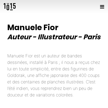
Manuele Fior
Auteur
-
Illustrateur
-
Paris
Manuele Fior est un auteur de bandes
dessinées, installé à Paris ; il nous a reçus chez
lui en toute simplicité, entre des figurines de
Goldorak, une affiche japonaise des 400 coups
et des centaines de planches illustrées. C’est
l’été indien, vous reprendrez bien un peu de
douceur et de variations colorées.