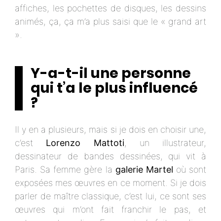
affiches, les pochettes de disques, les dessins
animés, ça, ça m’a plus saisi que le « grand art
».
Y-a-t-il une personne
qui t’a le plus influencé
?
Il y en a plusieurs, mais si je dois en choisir une,
c’est
Lorenzo Mattoti
, un illustrateur,
dessinateur de bandes dessinées, qui vit à
Paris. Sa femme gère la
galerie Martel
où sont
exposées mes œuvres en ce moment. Si je dois
parler de maître classique, c’est lui, ce sont ses
œuvres qui m’ont fait franchir le pas, et