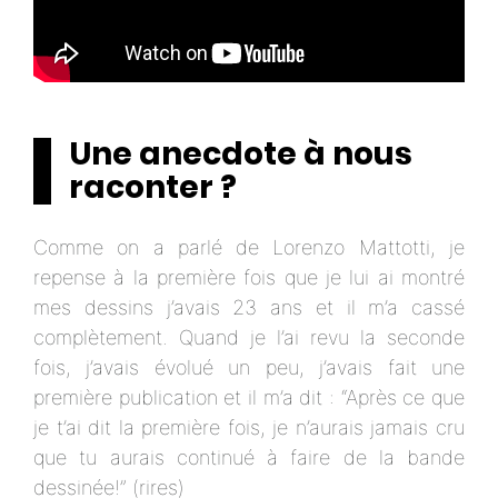
Une anecdote à nous
raconter ?
Comme on a parlé de Lorenzo Mattotti, je
repense à la première fois que je lui ai montré
mes dessins j’avais 23 ans et il m’a cassé
complètement. Quand je l’ai revu la seconde
fois, j’avais évolué un peu, j’avais fait une
première publication et il m’a dit : “Après ce que
je t’ai dit la première fois, je n’aurais jamais cru
que tu aurais continué à faire de la bande
dessinée!” (rires)