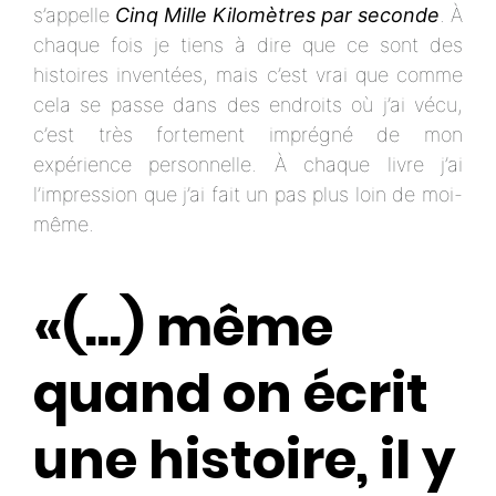
s’appelle
Cinq Mille Kilomètres par seconde
. À
chaque fois je tiens à dire que ce sont des
histoires inventées, mais c’est vrai que comme
cela se passe dans des endroits où j’ai vécu,
c’est très fortement imprégné de mon
expérience personnelle. À chaque livre j’ai
l’impression que j’ai fait un pas plus loin de moi-
même.
«(...) même
quand on écrit
une histoire, il y