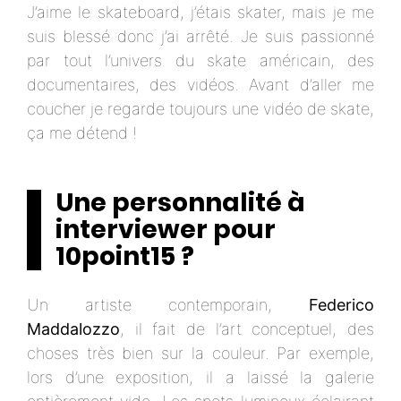
J’aime le skateboard, j’étais skater, mais je me
suis blessé donc j’ai arrêté. Je suis passionné
par tout l’univers du skate américain, des
documentaires, des vidéos. Avant d’aller me
coucher je regarde toujours une vidéo de skate,
ça me détend !
Une personnalité à
interviewer pour
10point15 ?
Un artiste contemporain,
Federico
Maddalozzo
, il fait de l’art conceptuel, des
choses très bien sur la couleur. Par exemple,
lors d’une exposition, il a laissé la galerie