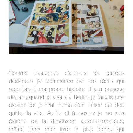
Comme beaucoup d’auteurs de bandes
dessinées j’ai commencé par des récits qui
racontaient ma propre histoire. Il y a presque
dix ans quand je vivais à Berlin, je faisais une
espèce de journal intime d’un Italien qui doit
quitter la ville. Au fur et à mesure je me suis
éloigné de la dimension autobiographique,
même dans mon livre le plus connu qui