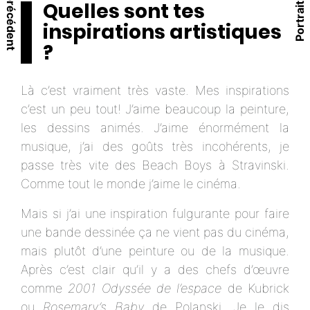
Portrait précédent
Portrait suivant
Quelles sont tes
inspirations artistiques
?
Là c’est vraiment très vaste. Mes inspirations
c’est un peu tout! J’aime beaucoup la peinture,
les dessins animés. J’aime énormément la
musique, j’ai des goûts très incohérents, je
passe très vite des Beach Boys à Stravinski.
Comme tout le monde j’aime le cinéma.
Mais si j’ai une inspiration fulgurante pour faire
une bande dessinée ça ne vient pas du cinéma,
mais plutôt d’une peinture ou de la musique.
Après c’est clair qu’il y a des chefs d’œuvre
comme
2001 Odyssée de l’espace
de Kubrick
ou
Rosemary’s Baby
de Polanski. Je le dis