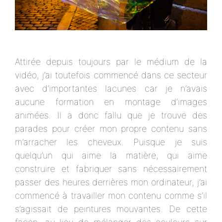
Attirée depuis toujours par le médium de la
vidéo, j’ai toutefois commencé dans ce secteur
avec d’importantes lacunes car je n’avais
aucune formation en montage d’images
animées. Il a donc fallu que je trouve des
parades pour créer mon propre contenu sans
m’arracher les cheveux. Puisque je suis
quelqu’un qui aime la matière, qui aime
construire et fabriquer sans nécessairement
passer des heures derrières mon ordinateur, j’ai
commencé à travailler mon contenu comme s’il
s’agissait de peintures mouvantes. De cette