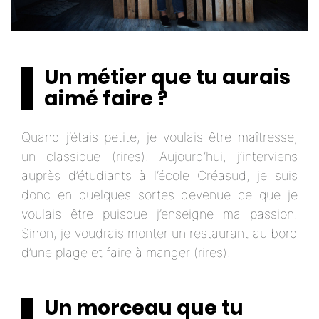
Un métier que tu aurais
aimé faire ?
Quand j’étais petite, je voulais être maîtresse,
un classique (rires). Aujourd’hui, j’interviens
auprès d’étudiants à l’école Créasud, je suis
donc en quelques sortes devenue ce que je
voulais être puisque j’enseigne ma passion.
Sinon, je voudrais monter un restaurant au bord
d’une plage et faire à manger (rires).
Un morceau que tu