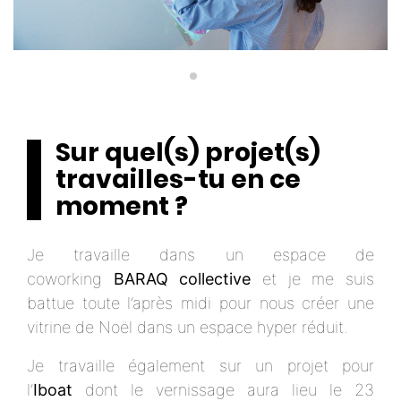
Sur quel(s) projet(s)
travailles-tu en ce
moment ?
Je travaille dans un espace de
coworking
BARAQ collective
et je me suis
battue toute l’après midi pour nous créer une
vitrine de Noël dans un espace hyper réduit.
Je travaille également sur un projet pour
l’
Iboat
dont le vernissage aura lieu le 23