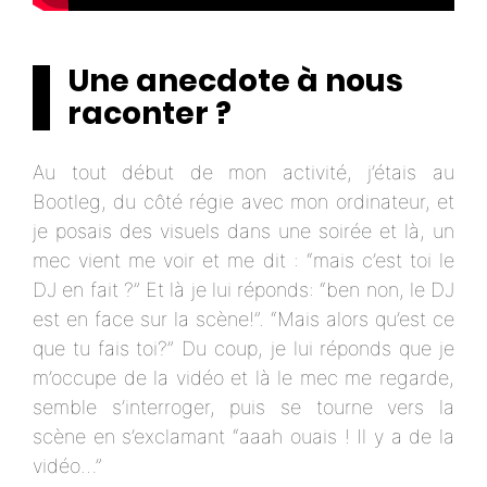
Une anecdote à nous
raconter ?
Au tout début de mon activité, j’étais au
Bootleg, du côté régie avec mon ordinateur, et
je posais des visuels dans une soirée et là, un
mec vient me voir et me dit : “mais c’est toi le
DJ en fait ?” Et là je lui réponds: “ben non, le DJ
est en face sur la scène!”. “Mais alors qu’est ce
que tu fais toi?” Du coup, je lui réponds que je
m’occupe de la vidéo et là le mec me regarde,
semble s’interroger, puis se tourne vers la
scène en s’exclamant “aaah ouais ! Il y a de la
vidéo…”