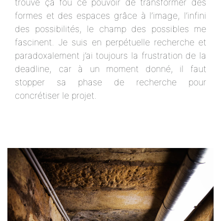
trouve ça fou ce pouvoir de transformer des
formes et des espaces grâce à l’image, l’infini
des possibilités, le champ des possibles me
fascinent. Je suis en perpétuelle recherche et
paradoxalement j’ai toujours la frustration de la
deadline, car à un moment donné, il faut
stopper sa phase de recherche pour
concrétiser le projet.