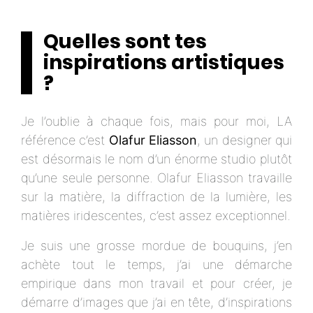
Quelles sont tes
inspirations artistiques
?
Je l’oublie à chaque fois, mais pour moi, LA
référence c’est
Olafur Eliasson
, un designer qui
est désormais le nom d’un énorme studio plutôt
qu’une seule personne. Olafur Eliasson travaille
sur la matière, la diffraction de la lumière, les
matières iridescentes, c’est assez exceptionnel.
Je suis une grosse mordue de bouquins, j’en
achète tout le temps, j’ai une démarche
empirique dans mon travail et pour créer, je
démarre d’images que j’ai en tête, d’inspirations