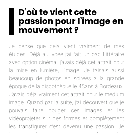
D’où te vient cette
passion pour l’image en
mouvement ?
Je pense que cela vient vraiment de mes
études. Déjà au lycée j’ai fait un bac Littéraire
avec option cinéma, j’avais déjà cet attrait pour
la mise en lumière, l‘image. Je faisais aussi
beaucoup de photos en soirées à la grande
époque de la discothèque le 4Sans à Bordeaux.
J’avais déjà vraiment cet attrait pour le médium
image. Quand par la suite, j’ai découvert que je
pouvais faire bouger ces images et les
vidéoprojeter sur des formes et complètement
les transfigurer c’est devenu une passion. Je