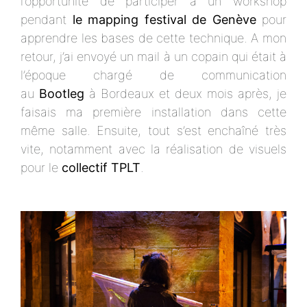
l’opportunité de participer à un workshop
pendant
le mapping festival de Genève
pour
apprendre les bases de cette technique. A mon
retour, j’ai envoyé un mail à un copain qui était à
l’époque chargé de communication
au
Bootleg
à Bordeaux et deux mois après, je
faisais ma première installation dans cette
même salle. Ensuite, tout s’est enchaîné très
vite, notamment avec la réalisation de visuels
pour le
collectif TPLT
.