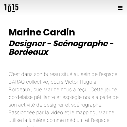
Marine Cardin
Designer
-
Scénographe
-
Bordeaux
C’est dans son bureau situé au sein de l’espace
BARAQ collective, cours Victor Hugo à
Bordeaux, que Marine nous a reçu. Cette jeune
bordelaise pétillante et espiègle nous a parlé de
son activité de designer et scénographe.
Passionnée par la vidéo et le mapping, Marine
utilise la lumière comme médium et l’espace