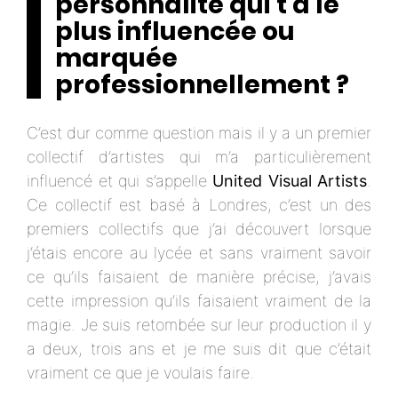
personnalité qui t’a le
plus influencée ou
marquée
professionnellement ?
C’est dur comme question mais il y a un premier
collectif d’artistes qui m’a particulièrement
influencé et qui s’appelle
United Visual Artists
.
Ce collectif est basé à Londres, c’est un des
premiers collectifs que j’ai découvert lorsque
j’étais encore au lycée et sans vraiment savoir
ce qu’ils faisaient de manière précise, j’avais
cette impression qu’ils faisaient vraiment de la
magie. Je suis retombée sur leur production il y
a deux, trois ans et je me suis dit que c’était
vraiment ce que je voulais faire.