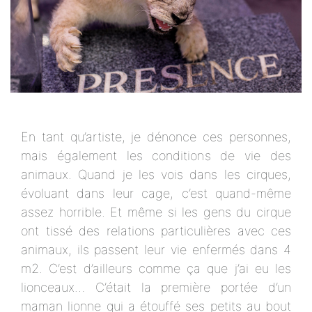
En tant qu’artiste, je dénonce ces personnes,
mais également les conditions de vie des
animaux. Quand je les vois dans les cirques,
évoluant dans leur cage, c’est quand-même
assez horrible. Et même si les gens du cirque
ont tissé des relations particulières avec ces
animaux, ils passent leur vie enfermés dans 4
m2. C’est d’ailleurs comme ça que j’ai eu les
lionceaux… C’était la première portée d’un
maman lionne qui a étouffé ses petits au bout