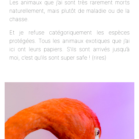
Les animaux que j’ai sont très rarement morts
naturellement, mais plutôt de maladie ou de la
chasse.
Et je refuse catégoriquement les espèces
protégées. Tous les animaux exotiques que j’ai
ici ont leurs papiers. S’ils sont arrivés jusqu’à
moi, c’est qu’ils sont super safe ! (rires)