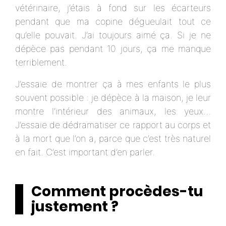
vétérinaire, j’étais à fond sur les écarteurs
pendant que ma copine dégueulait tout ce
qu’elle pouvait. J’ai toujours aimé ça. Si je ne
dépèce pas pendant 10 jours, ça me manque
terriblement.
J’essaie de montrer ça à mes enfants le plus
souvent possible : je dépèce à la maison, je leur
montre l’intérieur des animaux, les yeux…
J’essaie de dédramatiser ce rapport au corps et
à la mort que l’on a, parce que c’est très naturel
en fait. C’est important d’en parler.
Comment procèdes-tu
justement ?