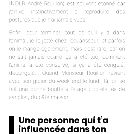
(NDLR André Rouillon) est souvent étonné car
j’arrive instinctivement à reproduire des
postures que je n’ai jamais vues.
Enfin, pour terminer, tout ce qu’il y a dans
l’animal, je le jette chez l’équarisseur, et parfois
on le mange également, mais c’est rare, car on
ne sait jamais quand ça a été tué, comment
l’animal a été conservé, si ça a été congelé,
décongelé… Quand Monsieur Rouillon revient
avec son gibier du week-end le lundi, là, on se
fait une bonne bouffe à l’étage : cotelettes de
sanglier, du pâté maison…
Une personne qui t’a
influencée dans ton