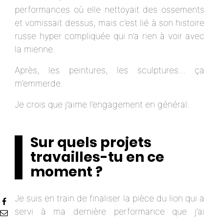
performances où elle nettoyait des ossements
et vomissait dessus, mais c’est lié à son histoire
russe hyper compliquée qui n’a rien à voir avec
la mienne.
Après, les peintures, les sculptures… ça
m’emmerde.
Je crois que j’aime l’engagement en général.
Sur quels projets
travailles-tu en ce
moment ?
Je suis en train de finaliser la pièce du lion qui a
servi à ma dernière performance que j’ai