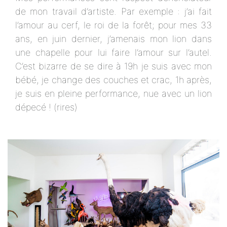
de mon travail d’artiste. Par exemple : j’ai fait
l’amour au cerf, le roi de la forêt; pour mes 33
ans, en juin dernier, j’amenais mon lion dans
une chapelle pour lui faire l’amour sur l’autel.
C’est bizarre de se dire à 19h je suis avec mon
bébé, je change des couches et crac, 1h après,
je suis en pleine performance, nue avec un lion
dépecé ! (rires)