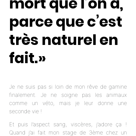
mort que l’on a,
parce que c’est
très naturel en
fait.»
Je ne suis pas si loin de mon rêve de gamine
finalement. Je ne soigne pas les animaux
comme un véto, mais je leur donne une
seconde vie !
Et puis l’aspect sang, viscères, j’adore ça !
Quand j’ai fait mon stage de 3ème chez un