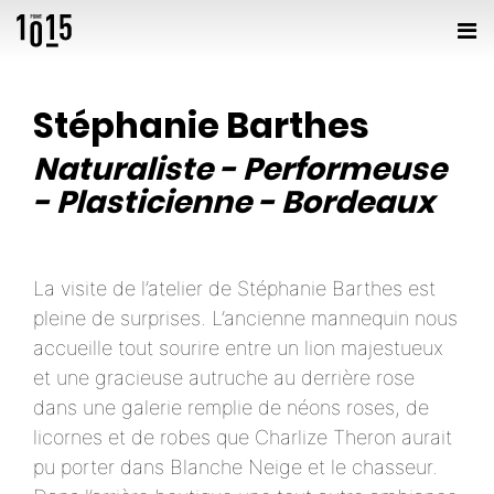
Stéphanie Barthes
Naturaliste
-
Performeuse
-
Plasticienne
-
Bordeaux
La visite de l’atelier de Stéphanie Barthes est
pleine de surprises. L’ancienne mannequin nous
accueille tout sourire entre un lion majestueux
et une gracieuse autruche au derrière rose
dans une galerie remplie de néons roses, de
licornes et de robes que Charlize Theron aurait
pu porter dans Blanche Neige et le chasseur.