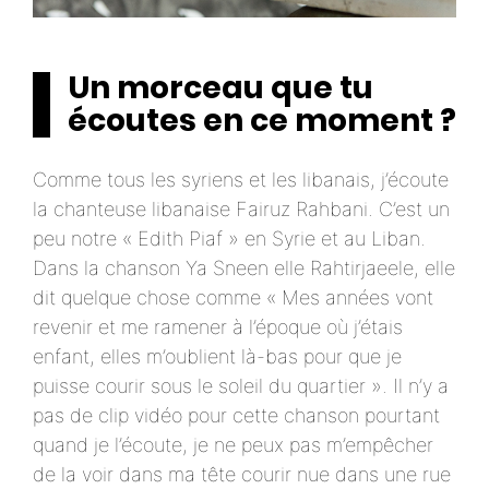
Un morceau que tu
écoutes en ce moment ?
Comme tous les syriens et les libanais, j’écoute
la chanteuse libanaise Fairuz Rahbani. C’est un
peu notre « Edith Piaf » en Syrie et au Liban.
Dans la chanson Ya Sneen elle Rahtirjaeele, elle
dit quelque chose comme « Mes années vont
revenir et me ramener à l’époque où j’étais
enfant, elles m’oublient là-bas pour que je
puisse courir sous le soleil du quartier ». Il n’y a
pas de clip vidéo pour cette chanson pourtant
quand je l’écoute, je ne peux pas m’empêcher
de la voir dans ma tête courir nue dans une rue