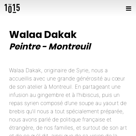
Walaa Dakak
Peintre
-
Montreuil
Walaa Dakak, originaire de Syrie, nous a
accueillis avec une grande générosité au cœur
de son atelier à Montreuil. En partageant une
infusion au gingembre et à l’hibiscus, puis un
repas syrien composé d’une soupe au yaourt de
brebis qu’il nous a tout spécialement préparée,
nous avons parlé de politique française et
étrangère, de nos familles, et surtout de son art
et de ce qu’il dit, ainsi que de sa vision de la