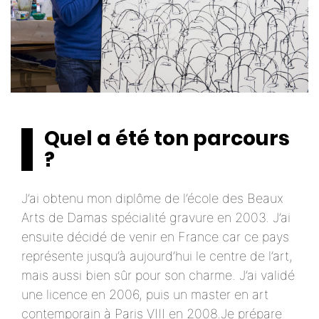
Quel a été ton parcours
?
J’ai obtenu mon diplôme de l’école des Beaux
Arts de Damas spécialité gravure en 2003. J’ai
ensuite décidé de venir en France car ce pays
représente jusqu’à aujourd’hui le centre de l’art,
mais aussi bien sûr pour son charme. J’ai validé
une licence en 2006, puis un master en art
contemporain à Paris VIII en 2008.Je prépare