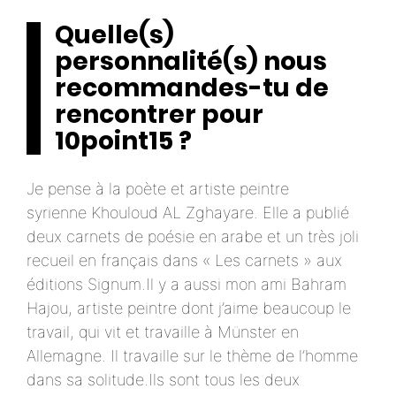
Quelle(s)
personnalité(s) nous
recommandes-tu de
rencontrer pour
10point15 ?
Je pense à la poète et artiste peintre
syrienne Khouloud AL Zghayare. Elle a publié
deux carnets de poésie en arabe et un très joli
recueil en français dans « Les carnets » aux
éditions Signum.Il y a aussi mon ami Bahram
Hajou, artiste peintre dont j’aime beaucoup le
travail, qui vit et travaille à Münster en
Allemagne. Il travaille sur le thème de l’homme
dans sa solitude.Ils sont tous les deux