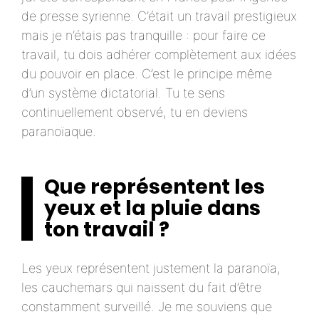
de presse syrienne. C’était un travail prestigieux
mais je n’étais pas tranquille : pour faire ce
travail, tu dois adhérer complètement aux idées
du pouvoir en place. C’est le principe même
d’un système dictatorial. Tu te sens
continuellement observé, tu en deviens
paranoïaque.
Que représentent les
yeux et la pluie dans
ton travail ?
Les yeux représentent justement la paranoïa,
les cauchemars qui naissent du fait d’être
constamment surveillé. Je me souviens que