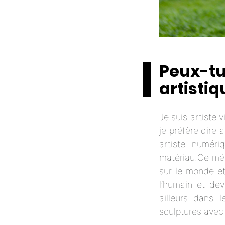
Peux-tu 
artistiq
Je suis artiste v
je préfère dire a
artiste numéri
matériau.Ce médi
sur le monde et
l’humain et dev
ailleurs dans 
sculptures avec