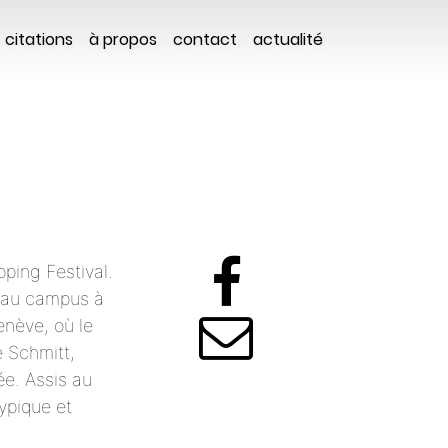
citations
à propos
contact
actualité
ping Festival.
veau campus à
enève, où le
e Schmitt,
ée. Assis au
ypique et