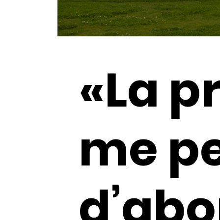
«La 
me p
d’abo