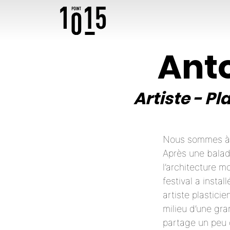
Ant
Artiste
-
Pla
Nous sommes à G
Après une balad
l’architecture 
festival a insta
artiste plastici
milieu d’une gr
partage un peu