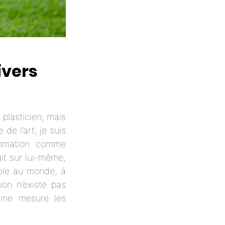
ivers
e plasticien, mais
 de l’art, je suis
rammation comme
git sur lui-même,
ible au monde, à
ion n’existe pas
aine mesure les