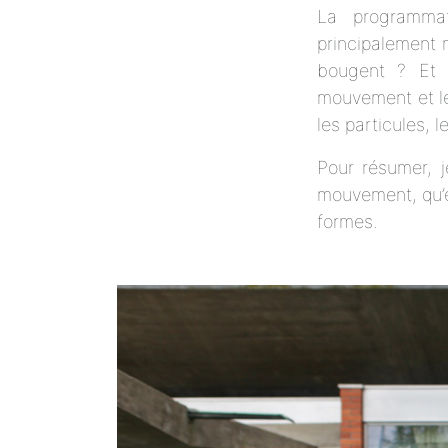
La programma
principalement 
bougent ? Et 
mouvement et le
les particules, 
Pour résumer, j
mouvement, qu’e
formes.