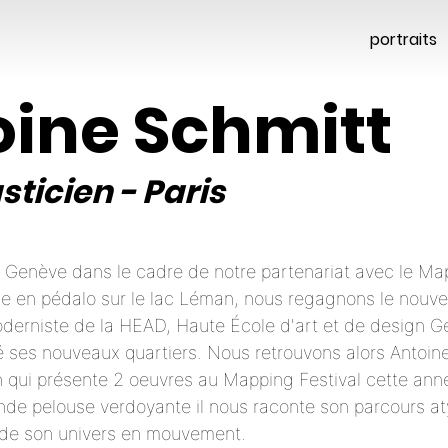
portraits
oine Schmitt
sticien
-
Paris
enève dans le cadre de notre partenariat avec le Map
e en pédalo sur le lac Léman, nous regagnons le nou
moderniste de la HEAD, Haute École d'art et de design G
llé ses nouveaux quartiers. Nous retrouvons alors Antoin
en qui présente 2 oeuvres au Mapping Festival cette ann
ande pelouse verdoyante il nous raconte son parcours at
 de son univers en mouvement.