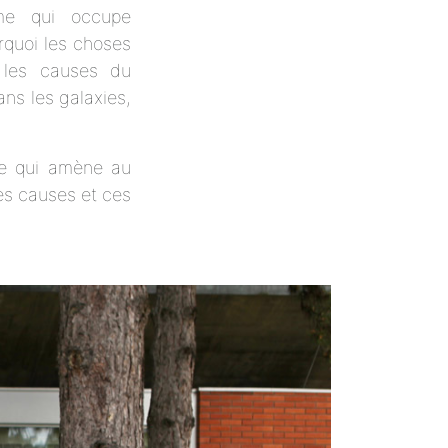
me qui occupe
rquoi les choses
 les causes du
ns les galaxies,
-ce qui amène au
es causes et ces