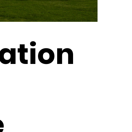
ation
e