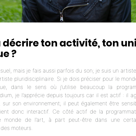
décrire ton activité, ton un
ue ?
isuel, mais je fais aussi parfois du son; je suis un artist
rtiste pluridisciplinaire. Si je dois préciser pour le monde
que, dans le sens où j’utilise beaucoup la prog
um, je l’apprécie depuis toujours car il est actif : il a
 sur son environnement; il peut également être sens
ient donc interactif. Ce côté actif de la programmat
le monde de l’art, à part peut-être dans une cert
 des moteurs.