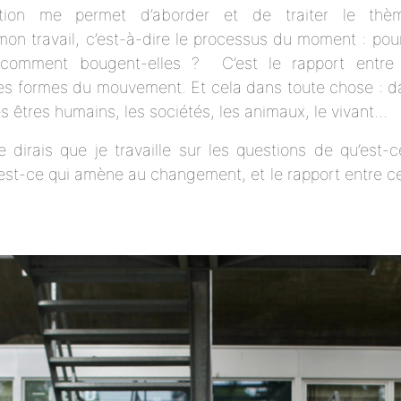
tion me permet d’aborder et de traiter le thè
mon travail, c’est-à-dire le processus du moment : pou
comment bougent-elles ? C’est le rapport entre
s formes du mouvement. Et cela dans toute chose : da
les êtres humains, les sociétés, les animaux, le vivant…
e dirais que je travaille sur les questions de qu’est
st-ce qui amène au changement, et le rapport entre c