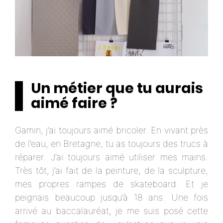
Un métier que tu aurais
aimé faire ?
Gamin, j’ai toujours aimé bricoler. En vivant près
de l’eau, en Bretagne, tu as toujours des trucs à
réparer. J’ai toujours aimé utiliser mes mains.
Très tôt, j’ai fait de la peinture, de la sculpture,
mes propres rampes de skateboard. Et je
peignais beaucoup jusqu’à 18 ans. Une fois
arrivé au baccalauréat, je me suis posé cette