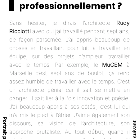
professionnellement ?
Sans hésiter, je dirais l’architecte
Rudy
Ricciotti
avec qui j’ai travaillé pendant sept ans,
de façon parsemée. J’ai appris beaucoup de
choses en travaillant pour lui : à travailler en
équipe, sur des projets d’ampleur, travailler
avec le temps. Par exemple, le
MuCEM
à
Marseille c’est sept ans de boulot, ça rend
assez humble de travailler avec le temps. C’est
un architecte génial car il sait se mettre en
danger. Il sait lier à la fois innovation et poésie.
J’ai beaucoup appris à ses côtés ; c’est lui qui
m’a mis le pied à l’étrier. J’aime également son
discours, sa vision de l’architecture, son
approche brutaliste. Au tout début, quand il