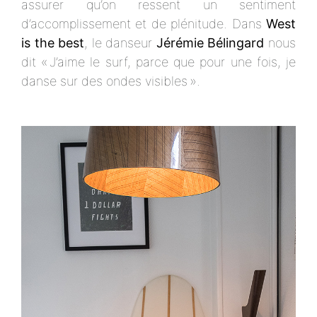
assurer qu’on ressent un sentiment
d’accomplissement et de plénitude. Dans
West
is the best
, le danseur
Jérémie Bélingard
nous
dit « J’aime le surf, parce que pour une fois, je
danse sur des ondes visibles ».