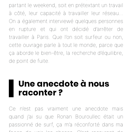
partant le weekend, soit en prétextant un travail
à côté, leur capacité à travailler leur réseau…
On a également interviewé quelques personnes
en rupture et qui ont décidé d’arrêter de
travailler à Paris. Que l’on soit surfeur ou non,
cette ouvrage parle à tout le monde, parce que
ça aborde le bien-être, la recherche d’équilibre,
de point de fuite.
Une anecdote à nous
raconter ?
Ce n’est pas vraiment une anecdote mais
quand j’ai su que Ronan Bouroullec était un
passionné de surf, ça m’a réconforté dans ma