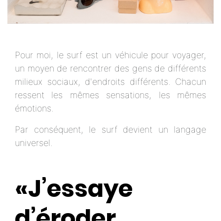
Pour moi, le surf est un véhicule pour voyager,
un moyen de rencontrer des gens de différents
milieux sociaux, d'endroits différents. Chacun
ressent les mêmes sensations, les mêmes
émotions.
Par conséquent, le surf devient un langage
universel.
«J’essaye
d’éroder,