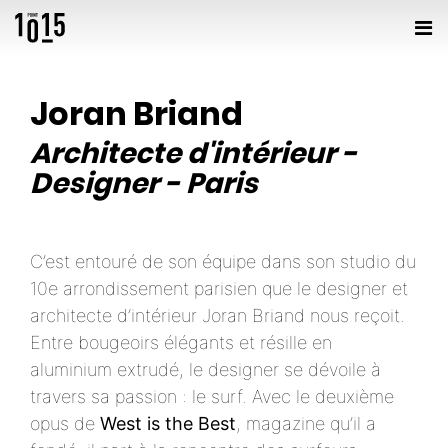
Joran Briand
Architecte d'intérieur
-
Designer
-
Paris
C’est entouré de son équipe dans son studio du
10e arrondissement parisien que le designer et
architecte d’intérieur Joran Briand nous reçoit.
Entre bougeoirs élégants et résille en
aluminium extrudé, le designer se dévoile à
travers sa passion : le surf. Avec le deuxième
opus de
West is the Best
, magazine qu’il a