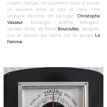
créatifs français ont justement réussi à trouver
un équilibre entre la côte et Paris. Une
vingtaine d’artistes ont participé :
Christophe
Vasseur
, boulanger, Jérémie Bélingard,
danseur étoile, les frères
Bouroullec
, designer,
tout en passant par Sacha Got du groupe
La
Femme
.