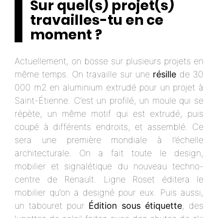
Sur quel(s) projet(s)
travailles-tu en ce
moment ?
Actuellement, on bosse sur plusieurs projets en
même temps. On travaille sur une
résille
de 30
000 m2 en aluminium extrudé pour un projet à
Saint-Étienne. C’est un profilé, un moule qui se
répète, un même motif qui est extrudé, puis
coupé à différents endroits, et assemblé. Ce
sera une première mondiale à l’échelle
architecturale. On a fait toute le design,
mobilier et signalétique du nouveau techno-
centre de Renault. Ligne Roset éditera le
mobilier qu’on a designé pour eux. Puis aussi,
un tabouret pour
Édition sous étiquette
, des