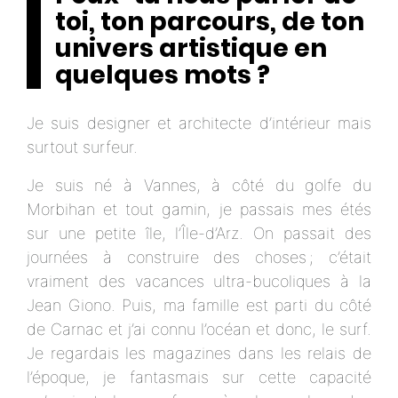
toi, ton parcours, de ton
univers artistique en
quelques mots ?
Je suis designer et architecte d’intérieur mais
surtout surfeur.
Je suis né à Vannes, à côté du golfe du
Morbihan et tout gamin, je passais mes étés
sur une petite île, l’Île-d’Arz. On passait des
journées à construire des choses ; c’était
vraiment des vacances ultra-bucoliques à la
Jean Giono. Puis, ma famille est parti du côté
de Carnac et j’ai connu l’océan et donc, le surf.
Je regardais les magazines dans les relais de
l’époque, je fantasmais sur cette capacité