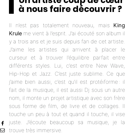
Un artiste coup de cœur
à nous faire découvrir ?
Il n’est pas totalement nouveau, mais
King
Krule
me vient à l’esprit. J’ai écouté son album il
y a trois ans et je suis depuis fan de cet artiste.
J’aime les artistes qui arrivent à placer le
curseur et à trouver l’équilibre parfait entre
différents styles. Lui, c’est entre New Wave,
Hip-Hop et Jazz. C’est juste sublime. Ce que
j’aime bien aussi, c’est qu’il est protéiforme : il
fait de la musique, il est aussi Dj sous un autre
nom, il monte un projet artistique avec son frère
sous forme de film, de livre et de collages. Il
touche un peu à tout et quand il touche, il vise
juste. J’écoute beaucoup sa musique, je la
trouve très immersive.