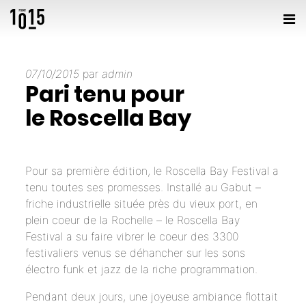
07/10/2015
par
admin
Pari tenu pour
le Roscella Bay
Pour sa première édition, le Roscella Bay Festival a
tenu toutes ses promesses. Installé au Gabut –
friche industrielle située près du vieux port, en
plein coeur de la Rochelle – le Roscella Bay
Festival a su faire vibrer le coeur des 3300
festivaliers venus se déhancher sur les sons
électro funk et jazz de la riche programmation.
Pendant deux jours, une joyeuse ambiance flottait