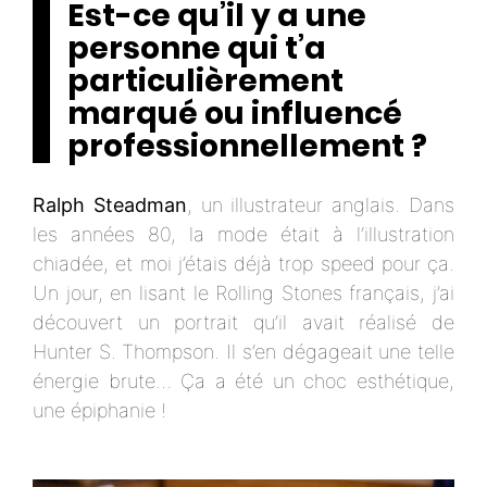
Est-ce qu’il y a une
personne qui t’a
particulièrement
marqué ou influencé
professionnellement ?
Ralph Steadman
, un illustrateur anglais. Dans
les années 80, la mode était à l’illustration
chiadée, et moi j’étais déjà trop speed pour ça.
Un jour, en lisant le Rolling Stones français, j’ai
découvert un portrait qu’il avait réalisé de
Hunter S. Thompson. Il s’en dégageait une telle
énergie brute… Ça a été un choc esthétique,
une épiphanie !