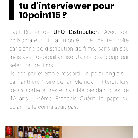
tu d’interviewer pour
10point15 ?
Paul Richer de
UFO Distribution
. Avec son
collaborateur, il a monté une petite boîte
parisienne de distribution de films, sans un sou
mais avec débrouillardise. J’aime beaucoup leur
sélection de films.
Ils ont par exemple ressorti un polar anglais –
La Panthère Noire de Ian Merrick -, interdit lors
de sa sortie et resté invisible pendant près de
40 ans ! Même François Guérif, le pape du
polar, ne le connaissait pas.