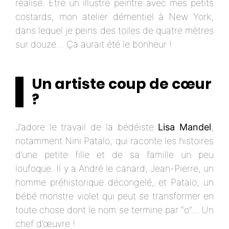
réalisé. Être un illustre peintre avec mes petits
costards, mon atelier démentiel à New York,
dans lequel je peins des toiles de quatre mètres
sur douze… Ça aurait été le bonheur !
Un artiste coup de cœur
?
J’adore le travail de la bédéiste
Lisa Mandel
,
notamment Nini Patalo, qui raconte les histoires
d’une petite fille et de sa famille un peu
loufoque. Il y a André le canard, Jean-Pierre, un
homme préhistorique décongelé, et Patalo, un
bébé monstre violet qui peut se transformer en
toute chose dont le nom se termine par “o”… Un
chef d’œuvre !