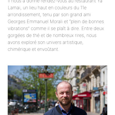
Il nous a donné rendez-vous au restaurant Ya
Lamai, un lieu haut en couleurs du 11e
arrondissement, tenu par son grand ami
Georges Emmanuel Morali et “plein de bonnes
vibrations” comme il se plaît à dire. Entre deux
gorgées de thé et de nombreux rires, nous
avons exploré son univers artistique,
chimérique et envoûtant.