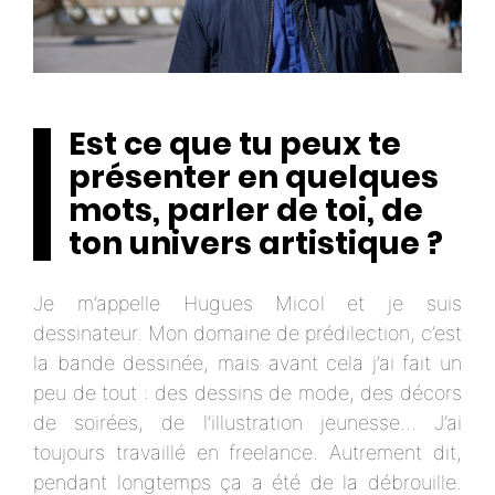
Est ce que tu peux te
présenter en quelques
mots, parler de toi, de
ton univers artistique ?
Je m’appelle Hugues Micol et je suis
dessinateur. Mon domaine de prédilection, c’est
la bande dessinée, mais avant cela j’ai fait un
peu de tout : des dessins de mode, des décors
de soirées, de l’illustration jeunesse… J’ai
toujours travaillé en freelance. Autrement dit,
pendant longtemps ça a été de la débrouille.