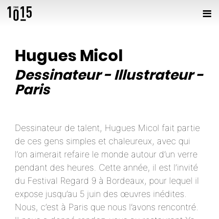
Hugues Micol
Dessinateur
-
Illustrateur
-
Paris
Dessinateur de talent, Hugues Micol fait partie
de ces gens simples et chaleureux, avec qui
l’on aimerait refaire le monde autour d’un verre
pendant des heures. Cette année, il est l’invité
du Festival Regard 9 à Bordeaux, pour lequel il
expose jusqu’au 5 juin des œuvres inédites.
Nous, c’est à Paris que nous l’avons rencontré.