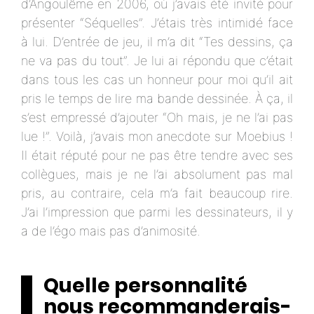
d’Angoulême en 2006, où j’avais été invité pour
présenter “Séquelles”. J’étais très intimidé face
à lui. D’entrée de jeu, il m’a dit “Tes dessins, ça
ne va pas du tout”. Je lui ai répondu que c’était
dans tous les cas un honneur pour moi qu’il ait
pris le temps de lire ma bande dessinée. À ça, il
s’est empressé d’ajouter “Oh mais, je ne l’ai pas
lue !”. Voilà, j’avais mon anecdote sur Moebius !
Il était réputé pour ne pas être tendre avec ses
collègues, mais je ne l’ai absolument pas mal
pris, au contraire, cela m’a fait beaucoup rire.
J’ai l’impression que parmi les dessinateurs, il y
a de l’égo mais pas d’animosité.
Quelle personnalité
nous recommanderais-