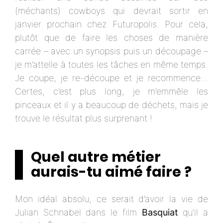
(méchants) cowboys qui devrait sortir en
janvier prochain chez Futuropolis. Pour cela,
plutôt que de faire les choses de manière
carrée – avec un synopsis puis un découpage –
je m’attelle à toutes les tâches en même temps.
Je coupe, je re-découpe et je recommence…
Certes, c’est plus long, je m’emmêle les
pinceaux et il y a beaucoup de déchets, mais je
trouve le résultat plus surprenant !
Quel autre métier
aurais-tu aimé faire ?
Mon idéal absolu, ce serait d’avoir la vie de
Julian Schnabel dans le film
Basquiat
qu’il a