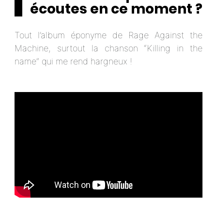
écoutes en ce moment ?
Tout l’album éponyme de Rage Against the
Machine, surtout la chanson “Killing in the
name” qui me rend hargneux !