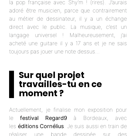
la pop française avec Shy’m ! (rires). J’aurais
adoré être musicien, parce que contrairement
au métier de dessinateur, il y a un échange
direct avec le public. La musique, c’est un
langage universel ! Malheureusement, j’ai
acheté une guitare il y a 17 ans et je ne sais
toujours pas jouer une note dessus…
Sur quel projet
travailles-tu en ce
moment ?
Actuellement, je finalise mon exposition pour
le
festival Regard9
à Bordeaux, avec
les
éditions Cornélius
. Je suis aussi en train de
réaliser une bande dessinée sur des