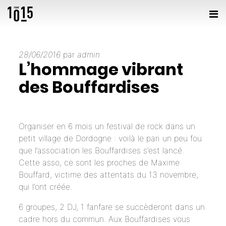
28/06/2016
par
admin
L’hommage vibrant
des Bouffardises
Organiser en 6 mois un festival de rock dans un
petit village de Dordogne : voilà le pari un peu fou
que l’association les Bouffardises s’est lancé.
Cette asso, ce sont les proches de Maxime
Bouffard, victime des attentats du 13 novembre,
qui l’ont créée.
6 groupes, 2 DJ, 1 fanfare se succèderont dans un
cadre hors du commun. Aux Bouffardises vous