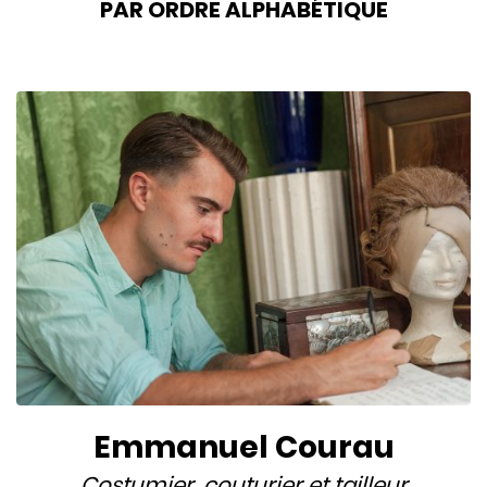
PAR ORDRE ALPHABÉTIQUE
Emmanuel Courau
Costumier
,
couturier
et
tailleur