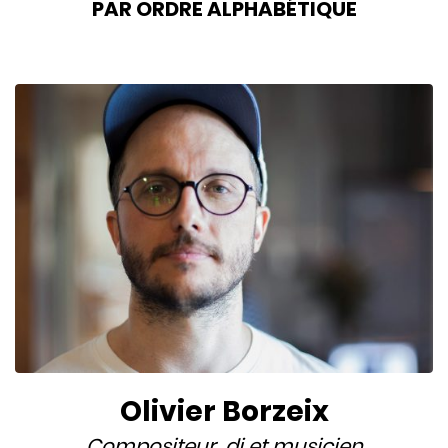
PAR ORDRE ALPHABÉTIQUE
Olivier Borzeix
Compositeur
,
dj
et
musicien