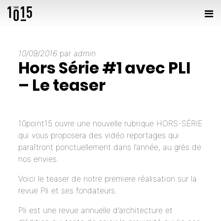
10/09/2016
par
admin
Hors Série #1 avec PLI
– Le teaser
10point15 ouvre une nouvelle rubrique HORS-SÉRIE
qui vous proposera des vidéo reportages qui
paraîtront ponctuellement dans l’année, au grès de
nos envies.
Voici le teaser de notre premiere réalisation sur la
revue Pli
et ses fondateurs.
Pli est une revue annuelle d’architecture et