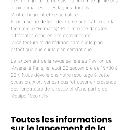
d’édition qui tente de saisir la proximité qui lie ces
deux domaines et les façons dont ils
s’entrechoquent et se complètent.
Pour la sortie de leur deuxième publication sur la
thématique “Format(s)”, Pli s’immisce dans les
différentes échelles des domaines de
l’architecture et de l’édition, tant sur le plan
esthétique que sur le plan sémantique.
Le lancement de la revue se fera au Pavillon de
l’Arsenal à Paris, le jeudi 22 septembre de 19h30 à
22h. Nous dévoilerons notre reportage à cette
occasion. Alors venez nous retrouver en présence
des fondateurs de la revue et d’une partie de
l’équipe 10point15 !
Toutes les informations
sur le lancement de la