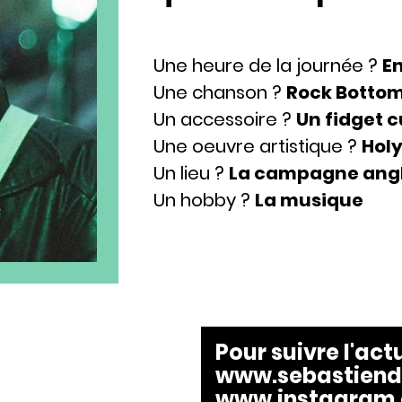
Une heure de la journée ?
En
Une chanson ?
Rock Bottom
Un accessoire ?
Un fidget 
Une oeuvre artistique ?
Holy
Un lieu ?
La campagne angl
Un hobby ?
La musique
Pour suivre l'act
www.sebastiend
www.instagram.