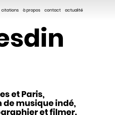
citations
à propos
contact
actualité
esdin
s et Paris,
n de musique indé,
graphier et filmer.