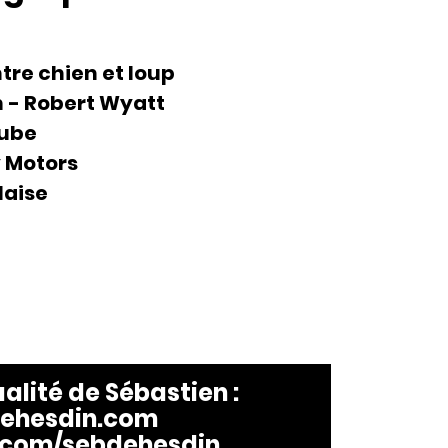
tre chien et loup
 - Robert Wyatt
cube
 Motors
aise
ualité de
Sébastien
:
ehesdin.com
com/sebdehesdin