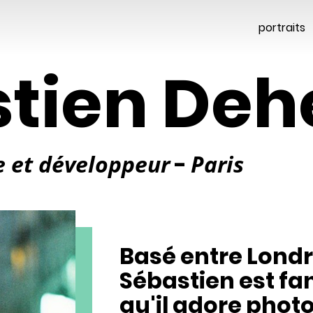
portraits
tien Deh
e et développeur
-
Paris
Basé entre Londre
Sébastien est fa
qu'il adore photo