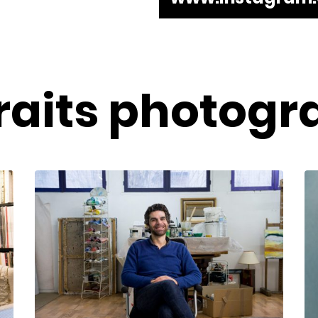
raits
photogr